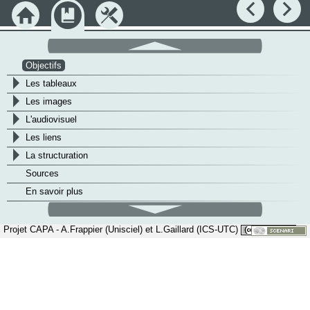
Précédent
Su
Accueil
Module
Outils
défilement
haut
Objectifs
>
Les tableaux
>
Les images
>
L'audiovisuel
>
Les liens
>
La structuration
Sources
En savoir plus
défilement
bas
Projet CAPA - A.Frappier (Unisciel) et L.Gaillard (ICS-UTC)