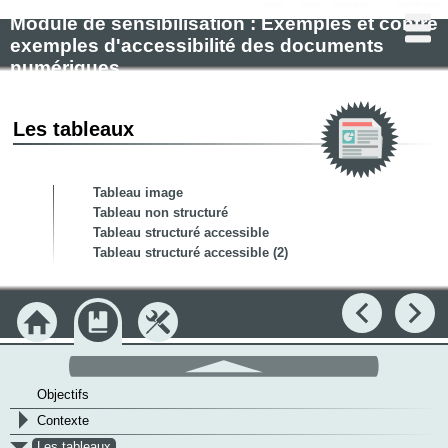
contenu
menu
navigation
pied de page
Module de sensibilisation : Exemples et contre
exemples d'accessibilité des documents
numériques
Les tableaux
Tableau image
Tableau non structuré
Tableau structuré accessible
Tableau structuré accessible (2)
Précédent
Su
Accueil
Module
Outils
défilement
haut
Objectifs
>
Contexte
v
Les tableaux