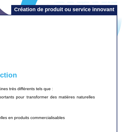
contenu
menu
navigation
outils
pied de page
Création de produit ou service innovant
ction
es très différents tels que :
mportants pour transformer des matières naturelles
elles en produits commercialisables