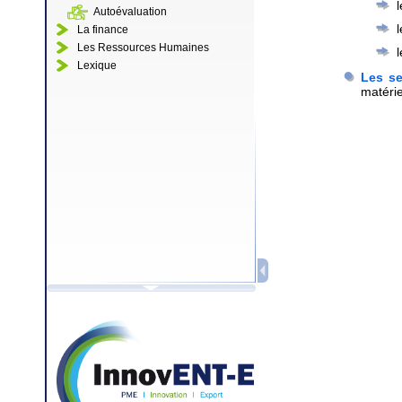
l
Autoévaluation
La finance
Les Ressources Humaines
l
Lexique
Les se
matérie