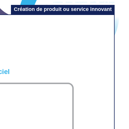
contenu
menu
navigation
outils
pied de page
Création de produit ou service innovant
ciel