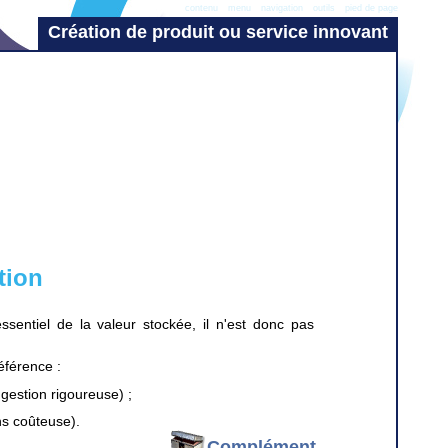
contenu
menu
navigation
outils
pied de page
Création de produit ou service innovant
tion
sentiel de la valeur stockée, il n'est donc pas
éférence :
gestion rigoureuse) ;
ns coûteuse).
Complément