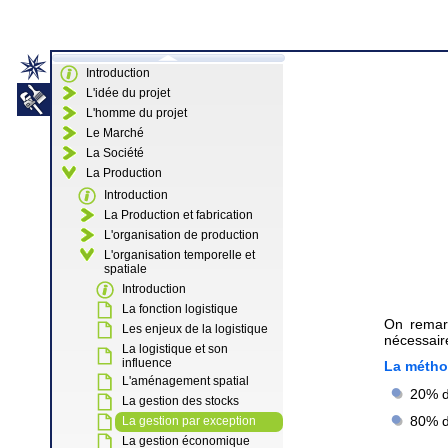
Introduction
L'idée du projet
L'homme du projet
Le Marché
La Société
La Production
Introduction
La Production et fabrication
L'organisation de production
L'organisation temporelle et
spatiale
Introduction
La fonction logistique
On remarq
Les enjeux de la logistique
nécessair
La logistique et son
influence
La méthod
L'aménagement spatial
20% d
La gestion des stocks
80% d
La gestion par exception
La gestion économique