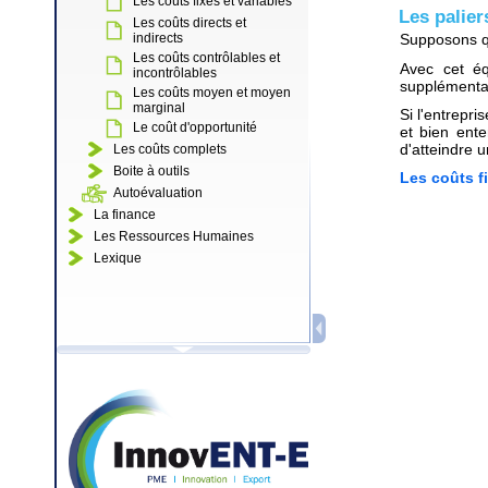
Les coûts fixes et variables
Les palier
Les coûts directs et
indirects
Supposons que
Les coûts contrôlables et
Avec cet éq
incontrôlables
supplémentair
Les coûts moyen et moyen
marginal
Si l'entrepr
Le coût d'opportunité
et bien ent
d'atteindre u
Les coûts complets
Boite à outils
Les coûts fi
Autoévaluation
La finance
Les Ressources Humaines
Lexique