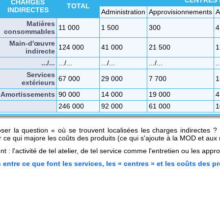
CHARGES
TOTAL
INDIRECTES
Administration
Approvisionnements
A
Matières
11 000
1 500
300
4
consommables
Main-d'œuvre
124 000
41 000
21 500
1
indirecte
.../...
.../...
.../...
.../...
..
Services
67 000
29 000
7 700
1
extérieurs
Amortissements
90 000
14 000
19 000
4
246 000
92 000
61 000
1
oser la question « où se trouvent localisées les charges indirectes ? 
r ce qui majore les coûts des produits (ce qui s'ajoute à la MOD et aux 
 : l'activité de tel atelier, de tel service comme l'entretien ou les appr
en entre ce que font les services, les « centres » et les coûts des p