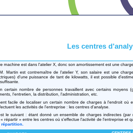
Les centres d'anal
lle machine est dans l'atelier X, donc son amortissement est une charge 
 Martin est contremaître de l'atelier Y, son salaire est une charge d
triques) d'une puissance de tant de kilowatts, il est possible d'est
suffisante.
 un certain nombre de personnes travaillent avec certains moyens 
nts, l'entretien, la distribution, l'administration, etc.
ement facile de localiser un certain nombre de charges à l'endroit où 
ffectuent les activités de l'entreprise : les centres d'analyse.
t le suivant : étant donné un ensemble de charges indirectes (par ra
s « répartir » entre les centres où s'effectue l'activité de l'entreprise et
répartition.
CENTRES 