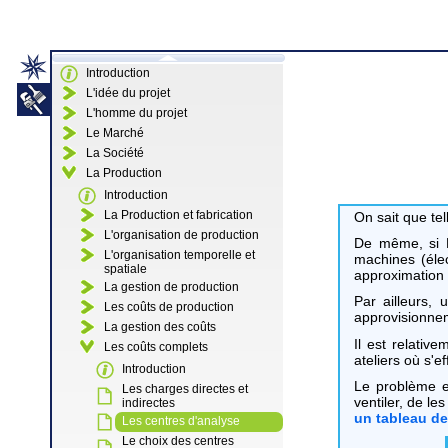
Introduction
L'idée du projet
L'homme du projet
Le Marché
La Société
La Production
Introduction
La Production et fabrication
On sait que te
L'organisation de production
De même, si M.
L'organisation temporelle et
machines (élec
spatiale
approximation 
La gestion de production
Par ailleurs,
Les coûts de production
approvisionneme
La gestion des coûts
Il est relativ
Les coûts complets
ateliers où s'e
Introduction
Le problème es
Les charges directes et
ventiler, de le
indirectes
un tableau de 
Les centres d'analyse
Le choix des centres