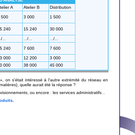
telier A
Atelier B
Distribution
 500
3 000
1 500
5 240
15 240
30 000
./...
.../...
.../...
5 240
7 600
7 600
3 000
12 200
3 000
0 000
38 000
45 000
», on s'était intéressé à l'autre extrémité du réseau en
matières), quelle aurait été la réponse ?
ovisionnements, ou encore : les services administratifs...
roduits.