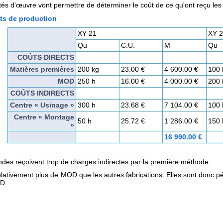
tés d'œuvre vont permettre de déterminer le coût de ce qu'ont reçu le
ts de production
XY 21
XY 2
Qu
C.U.
M
Qu
COÛTS DIRECTS
Matières premières
200 kg
23.00 €
4 600.00 €
100 
MOD
250 h
16.00 €
4 000.00 €
200 
COÛTS INDIRECTS
Centre « Usinage »
300 h
23.68 €
7 104.00 €
100 
Centre « Montage
50 h
25.72 €
1 286.00 €
150 
»
16 990.00 €
es reçoivent trop de charges indirectes par la première méthode.
elativement plus de MOD que les autres fabrications. Elles sont donc pé
OD.