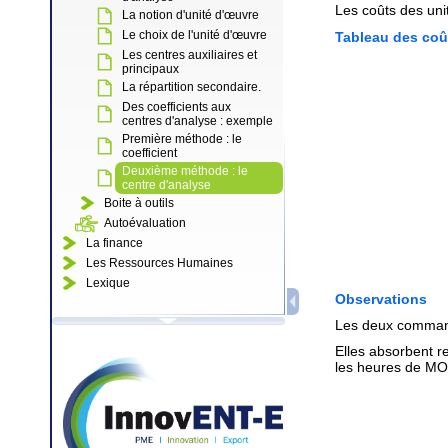
Les coûts des uni
La notion d'unité d'œuvre
Le choix de l'unité d'œuvre
Tableau des coû
Les centres auxiliaires et
principaux
La répartition secondaire.
Des coefficients aux
centres d'analyse : exemple
Première méthode : le
coefficient
Deuxième méthode : le
centre d'analyse
Boite à outils
Autoévaluation
La finance
Les Ressources Humaines
Lexique
Observations
Les deux command
Elles absorbent r
les heures de M