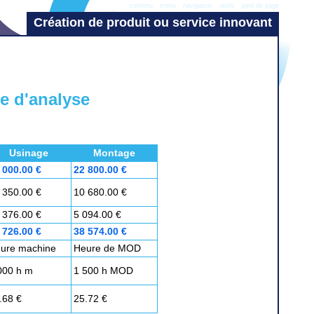
contenu
menu
navigation
outils
pied de page
Création de produit ou service innovant
e d'analyse
Usinage
Montage
 000.00 €
22 800.00 €
 350.00 €
10 680.00 €
 376.00 €
5 094.00 €
 726.00 €
38 574.00 €
ure machine
Heure de MOD
000 h m
1 500 h MOD
.68 €
25.72 €